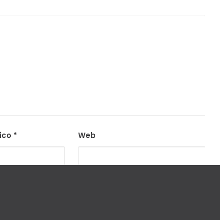
nico
*
Web
egador para la próxima vez que comente.