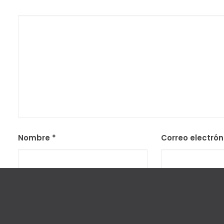
Alternative:
Nombre
*
Correo electró
Guarda mi nombre, correo electrónico y web en este nav