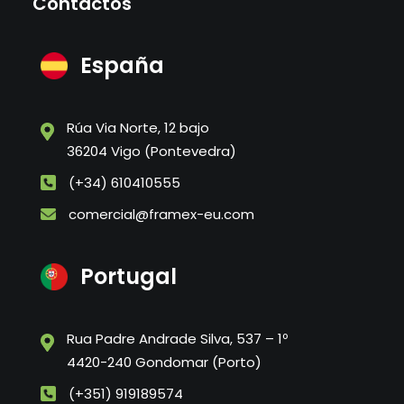
Contactos
España
Rúa Via Norte, 12 bajo
36204 Vigo (Pontevedra)
(+34) 610410555
comercial@framex-eu.com
Portugal
Rua Padre Andrade Silva, 537 – 1º
4420-240 Gondomar (Porto)
(+351) 919189574