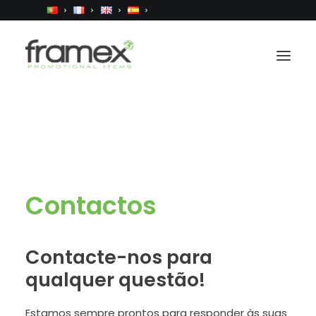
Home
Sobre Nós
Produtos
Contactos
Serviços
Catálogo/Webshop
Contacte-nos para
Contactos
qualquer questão!
Estamos sempre prontos para responder às suas