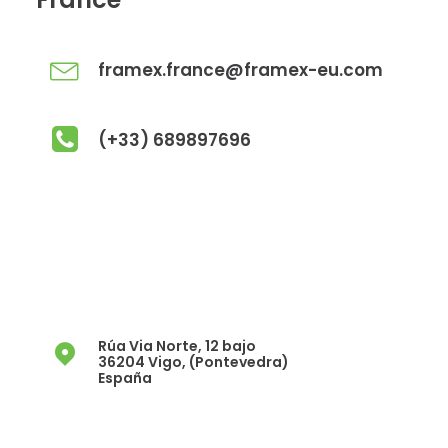
framex.france@framex-eu.com
(+33) 689897696
Rúa Via Norte, 12 bajo
36204 Vigo, (Pontevedra)
España